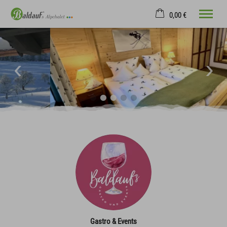
0,00 €
×
24. bis 31. August
Warenkorb ist leer
2 Erwachsene
Willkommen
Ferienwohnung
Lage & Anreise
Oberstdorf
Baldauf´s Erlebnisse
Tel.
+49 151 538 719 83
Gastro & Events