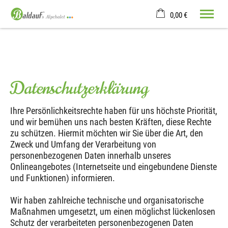
0,00 €
×
22. bis 29. August
Warenkorb ist leer
2 Erwachsene
Datenschutzerklärung
Willkommen
Ihre Persönlichkeitsrechte haben für uns höchste Priorität,
Ferienwohnung
und wir bemühen uns nach besten Kräften, diese Rechte
Lage & Anreise
zu schützen. Hiermit möchten wir Sie über die Art, den
Oberstdorf
Zweck und Umfang der Verarbeitung von
Baldauf´s Erlebnisse
personenbezogenen Daten innerhalb unseres
Onlineangebotes (Internetseite und eingebundene Dienste
Tel.
+49 151 538 719 83
und Funktionen) informieren.
Wir haben zahlreiche technische und organisatorische
Maßnahmen umgesetzt, um einen möglichst lückenlosen
Schutz der verarbeiteten personenbezogenen Daten